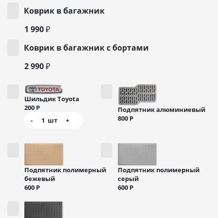
Коврик в багажник
1 990 ₽
Коврик в багажник с бортами
2 990 ₽
Шильдик Toyota
200
Р
Подпятник алюминиевый
800
Р
-
1
шт
+
Подпятник полимерный
Подпятник полимерный
бежевый
серый
600
Р
600
Р