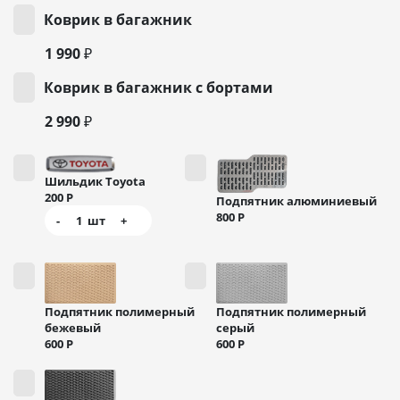
Коврик в багажник
1 990 ₽
Коврик в багажник с бортами
2 990 ₽
Шильдик Toyota
200
Р
Подпятник алюминиевый
800
Р
-
1
шт
+
Подпятник полимерный
Подпятник полимерный
бежевый
серый
600
Р
600
Р