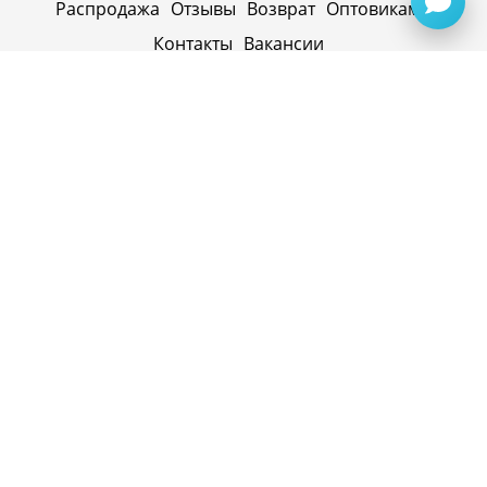
Распродажа
Отзывы
Возврат
Оптовикам
Контакты
Вакансии
ИП Синицин Александр Алексеевич
ул. Пролетарская, д. 62, г. Первоуральск,
Свердловская обл., 623116, Россия
Политика конфиденциальности
+79920945072
+7(958) 295-20-79
info@evatech.ru
г. Екатеринбург, ул. Донбасская 1, 2 этаж, автомолл
"Белая Башня"
г. Екатеринбург, Майкопская 10
ИНН 662515754769
ОГРНИП 319665800074433