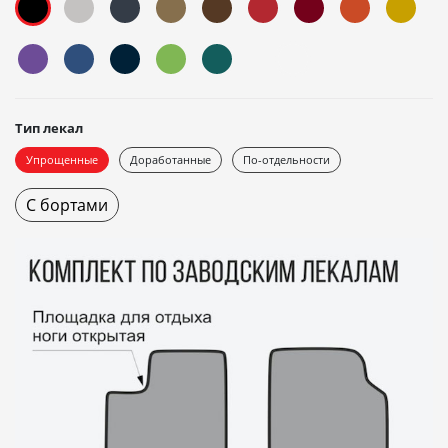
Тип лекал
Упрощенные
Доработанные
По-отдельности
С бортами