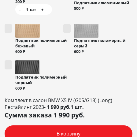
200
Р
Подпятник алюминиевый
800
Р
-
1
шт
+
Подпятник полимерный
Подпятник полимерный
бежевый
серый
600
Р
600
Р
Подпятник полимерный
черный
600
Р
Комплект в салон BMW X5 IV (G05/G18) (Long)
Рестайлинг 2023-
1 990 руб.1 шт.
Сумма заказа
1 990
руб.
В корзину