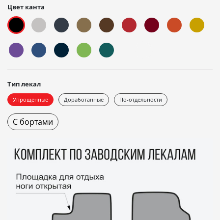
Цвет канта
Тип лекал
Упрощенные
Доработанные
По-отдельности
С бортами