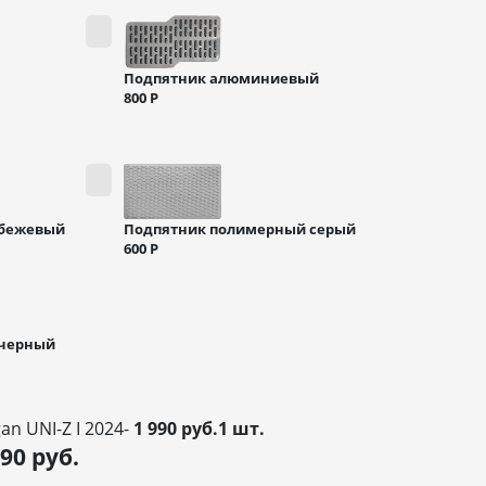
Подпятник алюминиевый
800
Р
 бежевый
Подпятник полимерный серый
600
Р
 черный
n UNI-Z I 2024-
1 990 руб.1 шт.
990
руб.