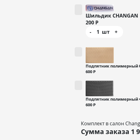
Шильдик CHANGAN
200
Р
-
1
шт
+
Подпятник полимерный
600
Р
Подпятник полимерный
600
Р
Комплект в салон Changa
Сумма заказа
1 