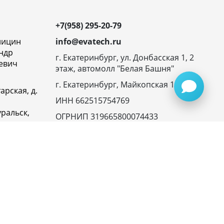
+7(958) 295-20-79
ницин
info@evatech.ru
ндр
г. Екатеринбург, ул. Донбасская 1, 2
евич
этаж, автомолл "Белая Башня"
г. Екатеринбург, Майкопская 10
арская, д.
ИНН 662515754769
ральск,
ОГРНИП 319665800074433
овская
23116,
ика
денциальности
945072