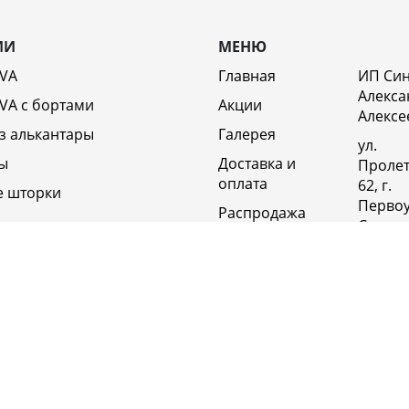
ИИ
МЕНЮ
EVA
Главная
ИП Си
Алекса
VA c бортами
Акции
Алексе
з алькантары
Галерея
ул.
ы
Доставка и
Пролет
оплата
62, г.
е шторки
Первоу
Распродажа
Свердл
Отзывы
обл., 6
Россия
Возврат
Полит
Оптовикам
конфи
Контакты
+79920
Вакансии