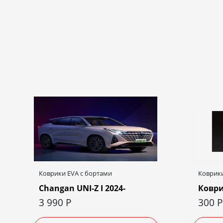
Коврики EVA c бортами
Коврики
Changan UNI-Z I 2024-
Коври
3 990
Р
300
Р