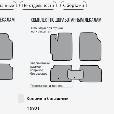
танные
По-отдельности
С бортами
Коврик в багажник
1 990 ₽