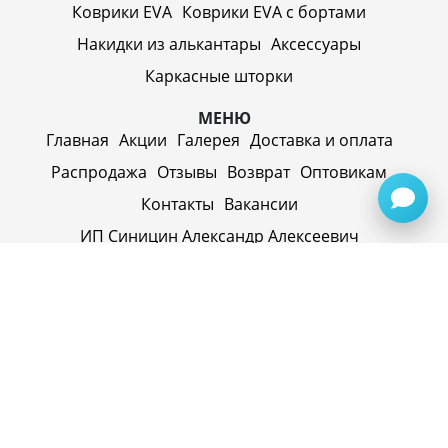
Коврики EVA
Коврики EVA c бортами
Накидки из алькантары
Аксессуары
Каркасные шторки
МЕНЮ
Главная
Акции
Галерея
Доставка и оплата
Распродажа
Отзывы
Возврат
Оптовикам
Контакты
Вакансии
ИП Синицин Александр Алексеевич
ул. Пролетарская, д. 62, г. Первоуральск,
Свердловская обл., 623116, Россия
Политика конфиденциальности
+79920945072
+7(958) 295-20-79
info@evatech.ru
г. Екатеринбург, ул. Донбасская 1, 2 этаж, автомолл
"Белая Башня"