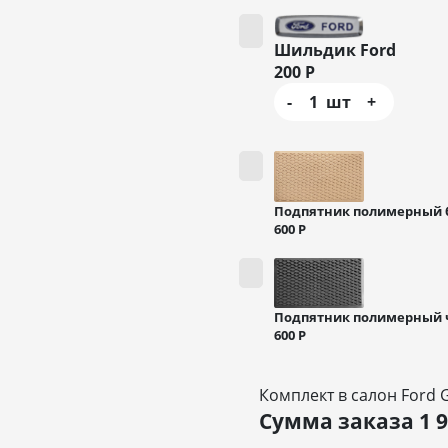
Шильдик Ford
200
Р
-
1
шт
+
Подпятник полимерный
600
Р
Подпятник полимерный
600
Р
Комплект в салон Ford 
Сумма заказа
1 