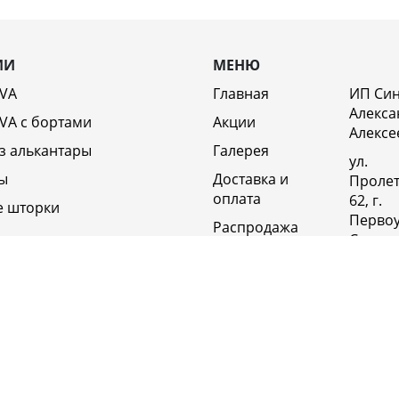
ИИ
МЕНЮ
EVA
Главная
ИП Си
Алекса
VA c бортами
Акции
Алексе
з алькантары
Галерея
ул.
ы
Доставка и
Пролет
оплата
62, г.
е шторки
Первоу
Распродажа
Свердл
Отзывы
обл., 6
Россия
Возврат
Полит
Оптовикам
конфи
Контакты
+79920
Вакансии