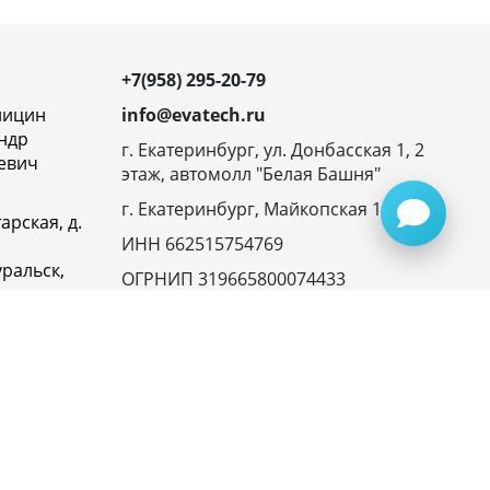
+7(958) 295-20-79
ницин
info@evatech.ru
ндр
г. Екатеринбург, ул. Донбасская 1, 2
евич
этаж, автомолл "Белая Башня"
г. Екатеринбург, Майкопская 10
арская, д.
ИНН 662515754769
ральск,
ОГРНИП 319665800074433
овская
23116,
ика
денциальности
945072