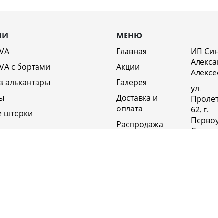
ИИ
МЕНЮ
EVA
Главная
ИП Си
Алекса
VA c бортами
Акции
Алексе
з алькантары
Галерея
ул.
ы
Доставка и
Пролет
оплата
62, г.
е шторки
Первоу
Распродажа
Свердл
Отзывы
обл., 6
Россия
Возврат
Полит
Оптовикам
конфи
Контакты
+79920
Вакансии