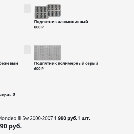
Подпятник алюминиевый
800
Р
 бежевый
Подпятник полимерный серый
600
Р
 черный
Mondeo III Sw 2000-2007
1 990 руб.1 шт.
990
руб.