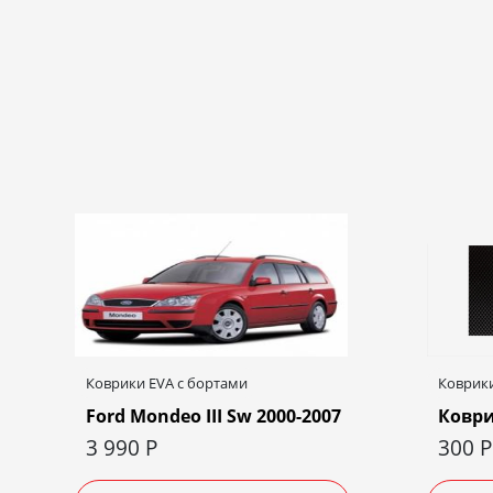
Коврики EVA c бортами
Коврики
Ford Mondeo III Sw 2000-2007
Коври
3 990
Р
300
Р