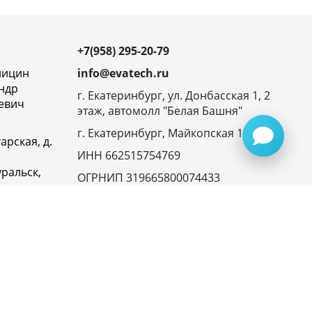
+7(958) 295-20-79
ницин
info@evatech.ru
ндр
г. Екатеринбург, ул. Донбасская 1, 2
евич
этаж, автомолл "Белая Башня"
г. Екатеринбург, Майкопская 10
арская, д.
ИНН 662515754769
ральск,
ОГРНИП 319665800074433
овская
23116,
ика
денциальности
945072