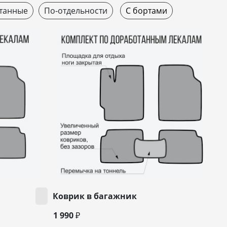
танные
По-отдельности
С бортами
Коврик в багажник
1 990 ₽