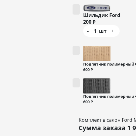
Шильдик Ford
200
Р
-
1
шт
+
Подпятник полимерный
600
Р
Подпятник полимерный
600
Р
Комплект в салон Ford 
Сумма заказа
1 