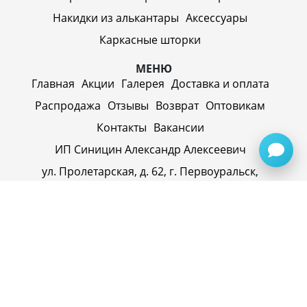
Накидки из алькантары
Аксессуары
Каркасные шторки
МЕНЮ
Главная
Акции
Галерея
Доставка и оплата
Распродажа
Отзывы
Возврат
Оптовикам
Контакты
Вакансии
ИП Синицин Александр Алексеевич
ул. Пролетарская, д. 62, г. Первоуральск,
Свердловская обл., 623116, Россия
Политика конфиденциальности
+79920945072
+7(958) 295-20-79
info@evatech.ru
г. Екатеринбург, ул. Донбасская 1, 2 этаж, автомолл
"Белая Башня"
г. Екатеринбург, Майкопская 10