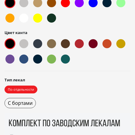
Цвет канта
Тип лекал
По-отдельности
С бортами