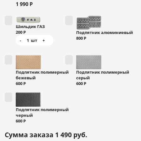
1 990
Р
Шильдик ГАЗ
200
Р
Подпятник алюминиевый
800
Р
-
1
шт
+
Подпятник полимерный
Подпятник полимерный
бежевый
серый
600
Р
600
Р
Подпятник полимерный
черный
600
Р
Сумма заказа
1 490
руб.