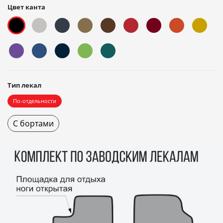
Цвет канта
Тип лекал
По-отдельности
С бортами