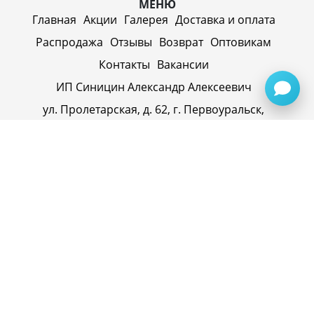
МЕНЮ
Главная
Акции
Галерея
Доставка и оплата
Распродажа
Отзывы
Возврат
Оптовикам
Контакты
Вакансии
ИП Синицин Александр Алексеевич
ул. Пролетарская, д. 62, г. Первоуральск,
Свердловская обл., 623116, Россия
Политика конфиденциальности
+79920945072
+7(958) 295-20-79
info@evatech.ru
г. Екатеринбург, ул. Донбасская 1, 2 этаж, автомолл
"Белая Башня"
г. Екатеринбург, Майкопская 10
ИНН 662515754769
ОГРНИП 319665800074433