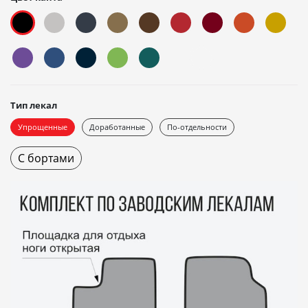
Тип лекал
Упрощенные
Доработанные
По-отдельности
С бортами