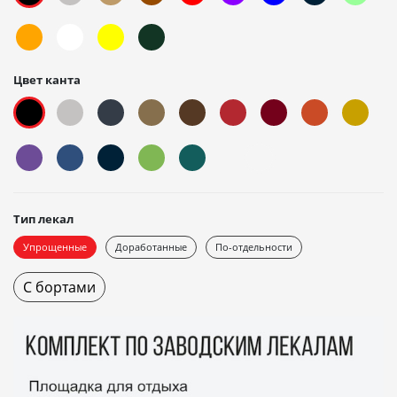
Цвет канта
Тип лекал
Упрощенные
Доработанные
По-отдельности
С бортами