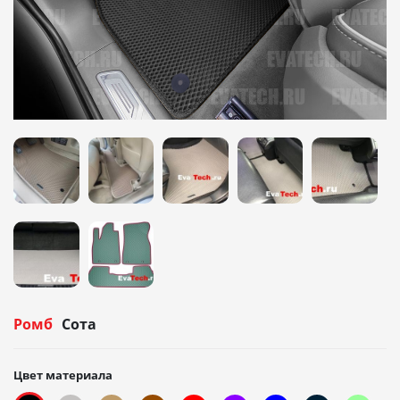
Ромб
Сота
Цвет материала