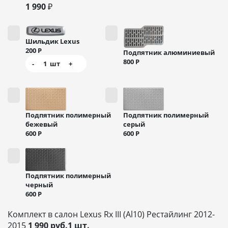
1 990 ₽
Шильдик Lexus
200
Р
Подпятник алюминиевый
800
Р
-
1
шт
+
Подпятник полимерный
Подпятник полимерный
бежевый
серый
600
Р
600
Р
Подпятник полимерный
черный
600
Р
Комплект в салон Lexus Rx III (Al10) Рестайлинг 2012-
2015
1 990 руб.1 шт.