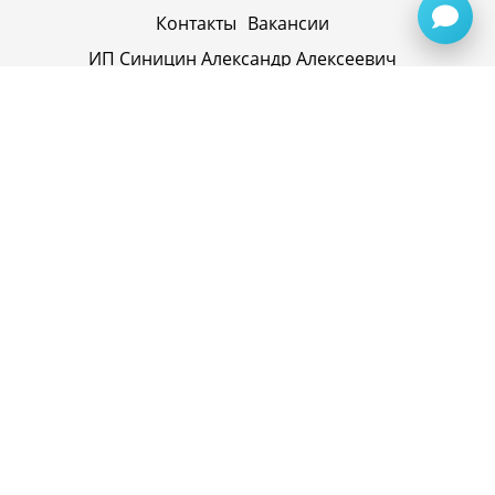
Контакты
Вакансии
ИП Синицин Александр Алексеевич
ул. Пролетарская, д. 62, г. Первоуральск,
Свердловская обл., 623116, Россия
Политика конфиденциальности
+79920945072
+7(958) 295-20-79
info@evatech.ru
г. Екатеринбург, ул. Донбасская 1, 2 этаж, автомолл
"Белая Башня"
г. Екатеринбург, Майкопская 10
ИНН 662515754769
ОГРНИП 319665800074433