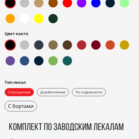
Цвет канта
Тип лекал
Упрощенные
Доработанные
По-отдельности
С бортами