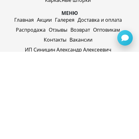
Каркасные шторки
МЕНЮ
Главная
Акции
Галерея
Доставка и оплата
Распродажа
Отзывы
Возврат
Оптовикам
Контакты
Вакансии
ИП Синицин Александр Алексеевич
ул. Пролетарская, д. 62, г. Первоуральск,
Свердловская обл., 623116, Россия
Политика конфиденциальности
+79920945072
+7(958) 295-20-79
info@evatech.ru
г. Екатеринбург, ул. Донбасская 1, 2 этаж, автомолл
"Белая Башня"
г. Екатеринбург, Майкопская 10
ИНН 662515754769
ОГРНИП 319665800074433