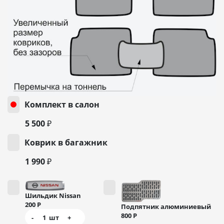
Комплект в салон
5 500 ₽
Коврик в багажник
1 990 ₽
Шильдик Nissan
200
Р
Подпятник алюминиевый
800
Р
-
1
шт
+