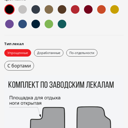
Тип лекал
Упрощенные
Доработанные
По-отдельности
С бортами