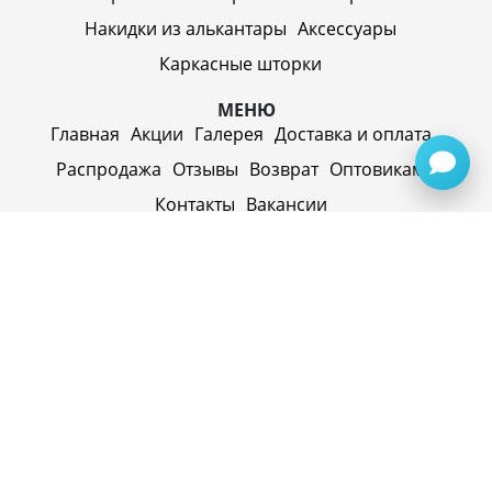
Накидки из алькантары
Аксессуары
Каркасные шторки
МЕНЮ
Главная
Акции
Галерея
Доставка и оплата
Распродажа
Отзывы
Возврат
Оптовикам
Контакты
Вакансии
ИП Синицин Александр Алексеевич
ул. Пролетарская, д. 62, г. Первоуральск,
Свердловская обл., 623116, Россия
Политика конфиденциальности
+79920945072
+7(958) 295-20-79
info@evatech.ru
г. Екатеринбург, ул. Донбасская 1, 2 этаж, автомолл
"Белая Башня"
г. Екатеринбург, Майкопская 10