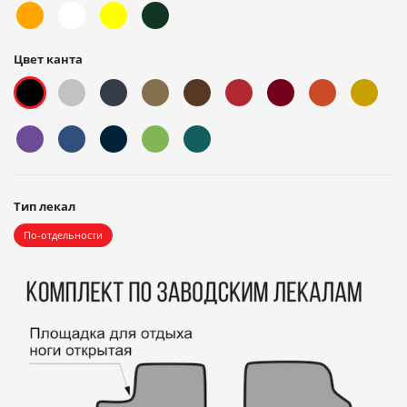
Цвет канта
Тип лекал
По-отдельности