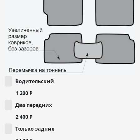
Водительский
1 200
Р
Два передних
2 400
Р
Только задние