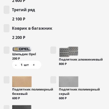
2 600
Р
Третий ряд
2 100
Р
Коврик в багажник
2 200
Р
Шильдик Opel
200
Р
Подпятник алюминиевый
800
Р
-
1
шт
+
Подпятник полимерный
Подпятник полимерный
бежевый
серый
600
Р
600
Р