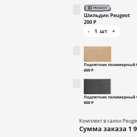
Шильдик Peugeot
200
Р
-
1
шт
+
Подпятник полимерный
600
Р
Подпятник полимерный
600
Р
Комплект в салон Peuge
Сумма заказа
1 