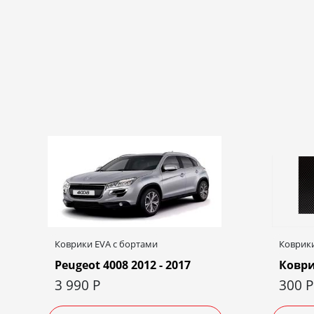
Коврики EVA c бортами
Коврики
Peugeot 4008 2012 - 2017
Коври
3 990
Р
300
Р