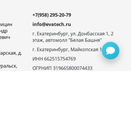
+7(958) 295-20-79
ницин
info@evatech.ru
ндр
г. Екатеринбург, ул. Донбасская 1, 2
евич
этаж, автомолл "Белая Башня"
г. Екатеринбург, Майкопская 10
арская, д.
ИНН 662515754769
ральск,
ОГРНИП 319665800074433
овская
23116,
ика
денциальности
945072