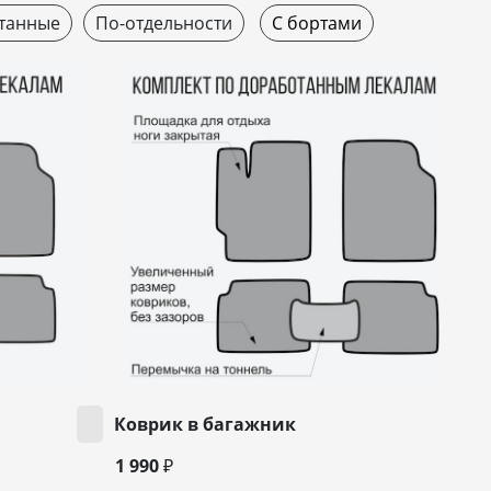
танные
По-отдельности
С бортами
Коврик в багажник
1 990 ₽