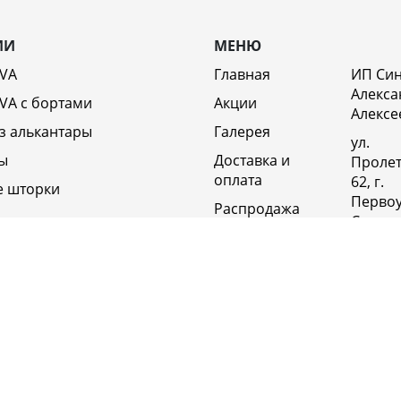
ИИ
МЕНЮ
EVA
Главная
ИП Си
Алекса
VA c бортами
Акции
Алексе
з алькантары
Галерея
ул.
ы
Доставка и
Пролет
оплата
62, г.
е шторки
Первоу
Распродажа
Свердл
Отзывы
обл., 6
Россия
Возврат
Полит
Оптовикам
конфи
Контакты
+79920
Вакансии