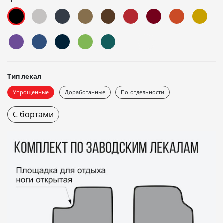
Тип лекал
Упрощенные
Доработанные
По-отдельности
С бортами