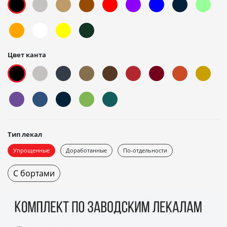
Цвет канта
Тип лекал
Упрощенные
Доработанные
По-отдельности
С бортами