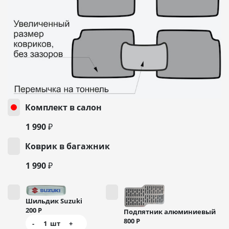
Комплект в салон
1 990 ₽
Коврик в багажник
1 990 ₽
Шильдик Suzuki
200
Р
Подпятник алюминиевый
800
Р
-
1
шт
+