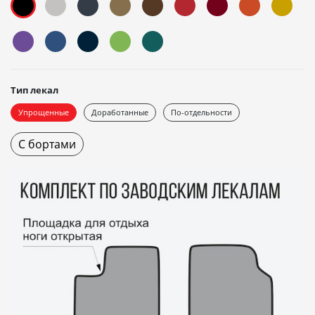
Тип лекал
Упрощенные
Доработанные
По-отдельности
С бортами