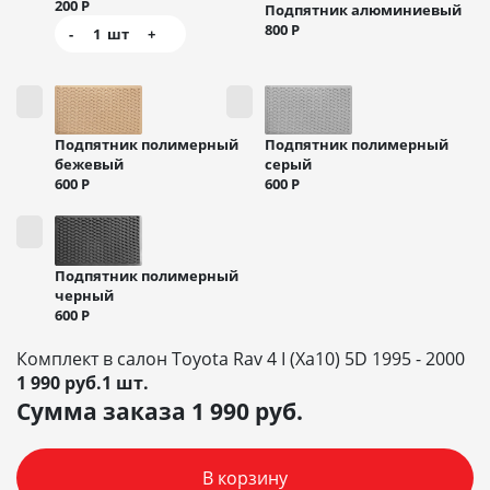
200
Р
Подпятник алюминиевый
800
Р
-
1
шт
+
Подпятник полимерный
Подпятник полимерный
бежевый
серый
600
Р
600
Р
Подпятник полимерный
черный
600
Р
Комплект в салон Toyota Rav 4 I (Xa10) 5D 1995 - 2000
1 990 руб.1 шт.
Сумма заказа
1 990
руб.
В корзину