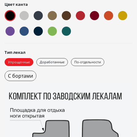
Цвет канта
Тип лекал
Упрощенные
Доработанные
По-отдельности
С бортами