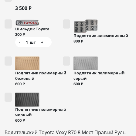
3 500
Р
Шильдик Toyota
200
Р
Подпятник алюминиевый
800
Р
-
1
шт
+
Подпятник полимерный
Подпятник полимерный
бежевый
серый
600
Р
600
Р
Подпятник полимерный
черный
600
Р
Водительский Toyota Voxy R70 8 Мест Правый Руль