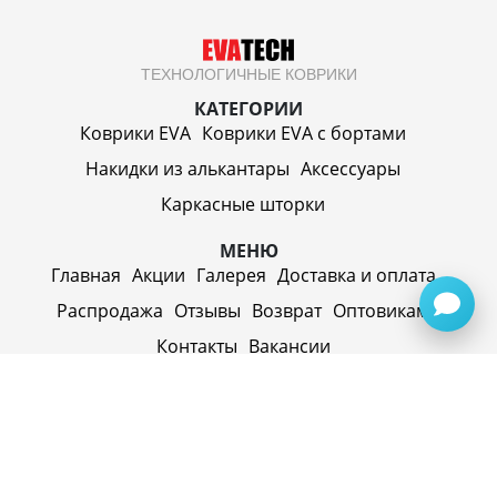
ТЕХНОЛОГИЧНЫЕ КОВРИКИ
КАТЕГОРИИ
Коврики EVA
Коврики EVA c бортами
Накидки из алькантары
Аксессуары
Каркасные шторки
МЕНЮ
Главная
Акции
Галерея
Доставка и оплата
Распродажа
Отзывы
Возврат
Оптовикам
Контакты
Вакансии
ИП Синицин Александр Алексеевич
ул. Пролетарская, д. 62, г. Первоуральск,
Свердловская обл., 623116, Россия
Политика конфиденциальности
+79920945072