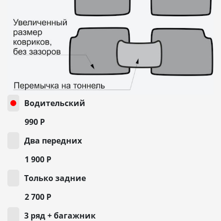
Водительский
990
Р
Два передних
1 900
Р
Только задние
2 700
Р
3 ряд + багажник