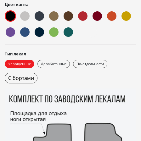
Цвет канта
Тип лекал
Упрощенные
Доработанные
По-отдельности
С бортами