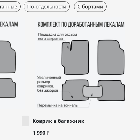
танные
По-отдельности
С бортами
Коврик в багажник
1 990 ₽