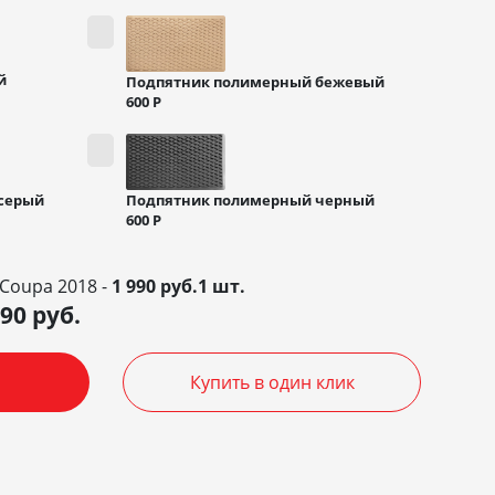
й
Подпятник полимерный бежевый
600
Р
Подпятник полимерный черный
серый
600
Р
 Coupa 2018 -
1 990 руб.1 шт.
990
руб.
Купить в один клик