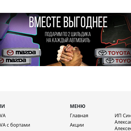
ИИ
МЕНЮ
EVA
Главная
ИП Си
Алекса
VA c бортами
Акции
Алексе