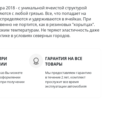
 2018 - с уникальной ячеистой структурой
ются с любой грязью. Все, что попадает на
 распределяются и удерживаются в ячейках. При
твенно не портится, как в резиновых "корытцах".
зким температурам. Не теряют эластичность даже
тике в условиях северных городов.
ПРИ
ГАРАНТИЯ НА ВСЕ
НИИ
ТОВАРЫ
каз Вы можете
Мы предоставляем гарантию
и оформлении
в течение 2 лет, комплект
о при получении
прослужит все время
эксплуатации автомобиля