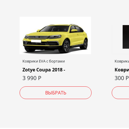
Коврики EVA c бортами
Коврики
Zotye Coupa 2018 -
Коври
3 990
Р
300
Р
ВЫБРАТЬ