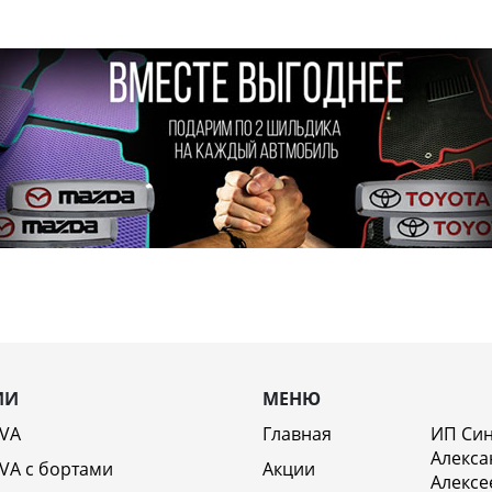
ИИ
МЕНЮ
EVA
Главная
ИП Си
Алекса
VA c бортами
Акции
Алексе