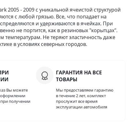
 2005 - 2009 с уникальной ячеистой структурой
ются с любой грязью. Все, что попадает на
 распределяются и удерживаются в ячейках. При
твенно не портится, как в резиновых "корытцах".
м температурам. Не теряют эластичность даже
тике в условиях северных городов.
ПРИ
ГАРАНТИЯ НА ВСЕ
НИИ
ТОВАРЫ
каз Вы можете
Мы предоставляем гарантию
и оформлении
в течение 2 лет, комплект
о при получении
прослужит все время
эксплуатации автомобиля