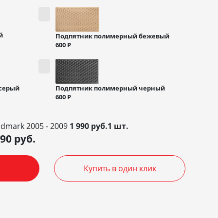
й
Подпятник полимерный бежевый
600
Р
Подпятник полимерный черный
серый
600
Р
ndmark 2005 - 2009
1 990 руб.1 шт.
990
руб.
Купить в один клик