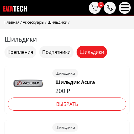
0
Главная
/
Аксессуары
/
Шильдики
/
Шильдики
Крепления
Подпятники
Шильдики
Шильдики
Шильдик Acura
200
Р
ВЫБРАТЬ
Шильдики